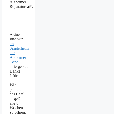
Alsheimer
Reparaturcafé.
Aktuell
sind wir
im
Sängerheim
der
Alsheimer
Töne
untergebracht.
Danke
fafür!
Wir
planen,
das Café
ungefähr
alle 8
Wochen
zu öffnen.