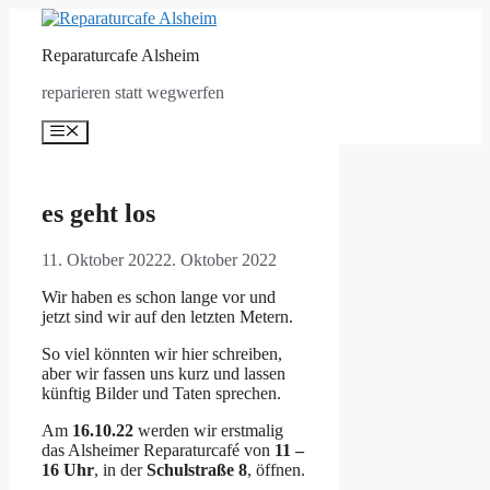
Zum
Inhalt
Reparaturcafe Alsheim
springen
reparieren statt wegwerfen
Menü
es geht los
11. Oktober 2022
2. Oktober 2022
Wir haben es schon lange vor und
jetzt sind wir auf den letzten Metern.
So viel könnten wir hier schreiben,
aber wir fassen uns kurz und lassen
künftig Bilder und Taten sprechen.
Am
16.10.22
werden wir erstmalig
das Alsheimer Reparaturcafé von
11 –
16 Uhr
, in der
Schulstraße 8
, öffnen.