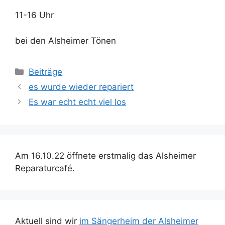
11-16 Uhr
bei den Alsheimer Tönen
Kategorien
Beiträge
Beitrags-
es wurde wieder repariert
Navigation
Es war echt echt viel los
Am 16.10.22 öffnete erstmalig das Alsheimer
Reparaturcafé.
Aktuell sind wir
im Sängerheim der Alsheimer