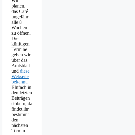
Wir
planen,
das Café
ungefähr
alle 8
Wochen
zu öffnen.
Die
künftigen
Termine
geben wir
über das
Amtsblatt
und
diese
Webseite
bekannt
.
EInfach in
den letzten
Beiträgen
stöbern, da
findet ihr
bestimmt
den
nächsten
Termin.